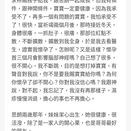
求祢賜孩子給我，跟思朗一起成長，但我有條
件，跟神開條件，寶寶一定要健康，因為我承
受不了，再多一個有問題的寶寶，我怕承受不
了！很快，當祈禱兩個月後，那時接近冬天，
身體很癢，一抓肚子，很癢，那部位紅點不
散，不斷擴散，擴散到我全身，於是我去看醫
生，證實我懷孕了。怎辦呢？又是這樣？懷孕
首三個月會影響腦部神經嗎？自己想了很多，
很不開心，我不斷跳，目的是想打掉寶寶，有
聲音對我說，你不是要我賜寶寶給你嗎？為何
你懷孕了卻不開心？你對我沒信心嗎？我跟神
說，對不起，我忘記了，我沒有再那樣子，濕
疹慢慢消退，擔心的事也不再擔心。
思朗兩歲那年，妹妹潔心出生，她很健康、很
活潑，除了是一家人的開心果，也是哥哥最好