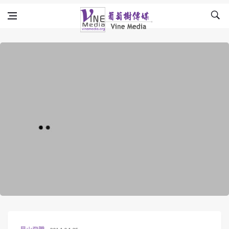
Skip to content
Vine Media
葡萄樹傳媒