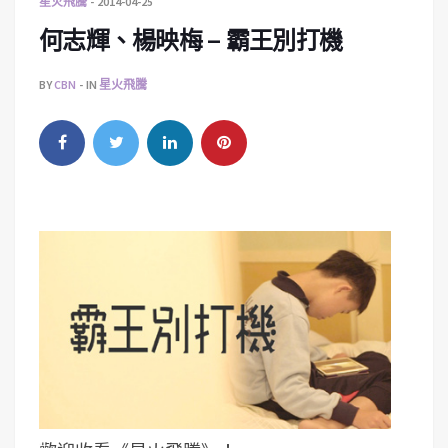
星火飛騰
2014-04-25
何志輝、楊映梅 – 霸王別打機
BY
CBN
IN
星火飛騰