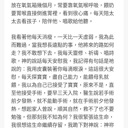
放在氧氣箱幾個月，常要靠氧氣喉呼吸，餵奶
要胃喉直接倒進胃裡，看到很心痛，每天陪太
太去看孩子，陪伴他、唱歌給他聽。
我看著他每天消瘦，一天比一天虛弱，我為此
而難過，當我想長遠點的事，他將來的路如何
走？我不敢想下去，我每天靈修、祈禱、唱詩
歌，神的說話每天安慰我，我記得有句話是祂
說的：我用皮囊裝著你每滴眼淚。這話很大安
慰，每天探寶寶，盡自己能力，能餵母乳就
餵，我以為自己已接受了寶寶，原來不是，直
至他接受手術，要早三天入院，醫生說若手術
前夕發熱，就不能動手術，就在手術前夕他發
熱，想起家人曾說，順其自然，救不了也不要
勉強，但那刻我不知為何？我很緊張這生命，
我很想這生命繼續存留，我跪下對神說：神祢