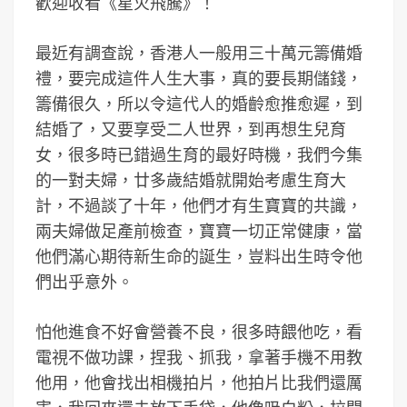
歡迎收看《星火飛騰》！
最近有調查說，香港人一般用三十萬元籌備婚
禮，要完成這件人生大事，真的要長期儲錢，
籌備很久，所以令這代人的婚齡愈推愈遲，到
結婚了，又要享受二人世界，到再想生兒育
女，很多時已錯過生育的最好時機，我們今集
的一對夫婦，廿多歲結婚就開始考慮生育大
計，不過談了十年，他們才有生寶寶的共識，
兩夫婦做足產前檢查，寶寶一切正常健康，當
他們滿心期待新生命的誕生，豈料出生時令他
們出乎意外。
怕他進食不好會營養不良，很多時餵他吃，看
電視不做功課，捏我、抓我，拿著手機不用教
他用，他會找出相機拍片，他拍片比我們還厲