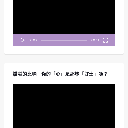
播
放
器
00:00
00:41
撒種的比喻｜你的「心」是那塊「好土」嗎？
視
訊
播
放
器