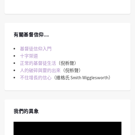
有關基督信仰….
基督徒信仰入門
十字架道
正常的基督徒生活
（倪柝聲）
人的破碎與靈的出來
（倪柝聲）
不住增長的信心
（維格氏 Smith Wigglesworth）
我們的異象
視
訊