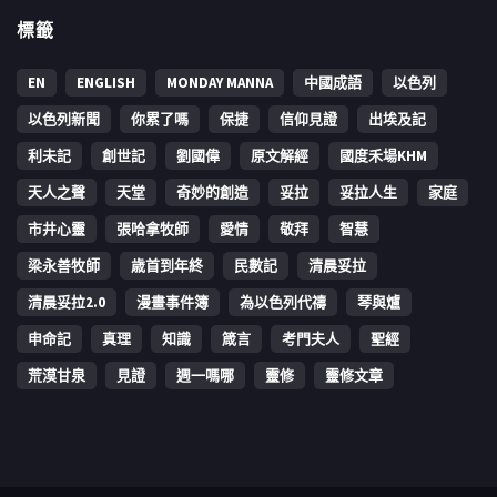
標籤
EN
ENGLISH
MONDAY MANNA
中國成語
以色列
以色列新聞
你累了嗎
保捷
信仰見證
出埃及記
利未記
創世記
劉國偉
原文解經
國度禾場KHM
天人之聲
天堂
奇妙的創造
妥拉
妥拉人生
家庭
市井心靈
張哈拿牧師
愛情
敬拜
智慧
梁永善牧師
歳首到年終
民數記
清晨妥拉
清晨妥拉2.0
漫畫事件簿
為以色列代禱
琴與爐
申命記
真理
知識
箴言
考門夫人
聖經
荒漠甘泉
見證
週一嗎哪
靈修
靈修文章