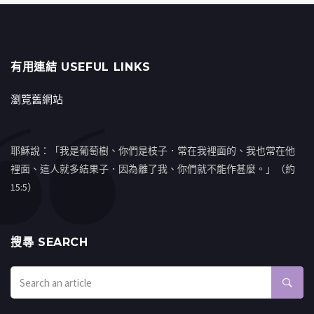
有用連結 USEFUL LINKS
瀏覽舊網站
耶穌說：「我是葡萄樹、你們是枝子．常在我裡面的、我也常在他
裡面、這人就多結果子．因為離了我、你們就不能作甚麼。」（約
15:5）
搜㝷 SEARCH