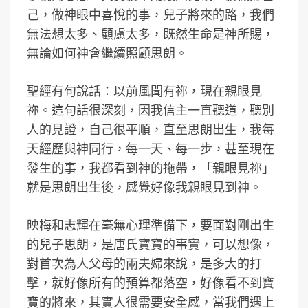
己，做神眼中喜悅的事，兒子將來的路，我們
無法想太多、顧慮太多，既然生命是神所賜，
無論如何神會繼續照顧思朗。
聖經有句說話：以前風聞有祢，現在親眼見
祢。這句話很深刻，因我信主一直聽道，聽別
人的見證，自己很平順，直至思朗出生，我每
天經歷與神同行，每一天、每一步，甚至現在
發生的事，我都看到神的拖帶，「親眼見祢」
就是思朗出生後，感覺好像我親眼見到神。
映梅和志輝在毫無心理準備下，要面對剛出生
的兒子思朗，是唐氏寶寶的事實，可以想像，
對首次為人父母的兩夫婦來說，是多大的打
擊，就好像所有的預算都落空，好像看不到寶
寶的將來，其實人很需要安全感，當我們遇上