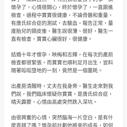
懷孕了，心情很開心，終於懷孕了，一直跟進
檢查，過程中寶寶很健康，不論骨骼和重量，
有唐氏綜合症的測試，去驗血，報告正常，量
度胎兒的頸皮後，醫生說很薄、很好，醫生一
直有檢查，寶寶心臟很好、很健康。
結婚十年才懷孕，映梅和志輝，在每次的產前
檢查都很緊張，而寶寶也順利足月出生，豈料
隨著呱呱墮地的一刻，竟然是一個噩耗。
出產房清醒時，丈夫在我身旁，醫生走來對我
們說，我們臨床懷疑你寶寶，是唐氏綜合症，
晴天霹靂，心情由高處突然跌入深坑。
由很興奮的心情，突然腦海一片空白，是有什
麼弄錯了嗎？懷孕前計劃他將來的成長，如何