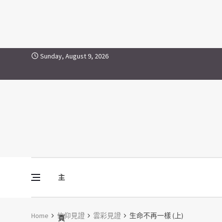
Skip to content
Sunday, August 9, 2026
主
Vine Media
葡萄樹傳媒
Home
信仰見證
雲彩見證
生命不再一樣 (上)
頁