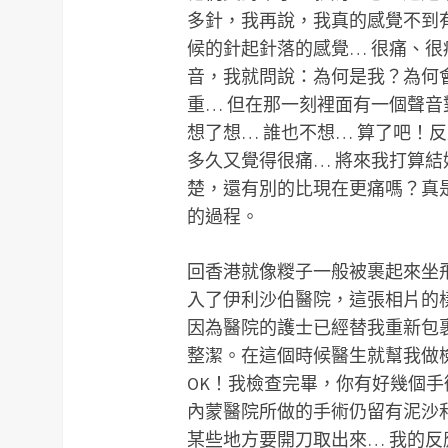
多針，我再說，我真的感覺不到
候的針起針落的感覺… 很痛、很
音，我就問說：為何是我？為何
重… 但在那一刻裡面有一個聲
想了想… 誰也不想… 算了吧！
多久又覺得很痛… 將來我打算
楚，還有別的比現在更痛嗎？真
的過程。
回香港就像糉子一般被裹起來坐
入了伊利沙伯醫院，這張相片的
因為醫院的護士已經替我重新包
整潔。在這個時候醫生就幫我做
OK！我檢查完畢，你有好幾個手
內蒙醫院所做的手術仍留有泥沙
某些地方要開刀取出來… 我的反