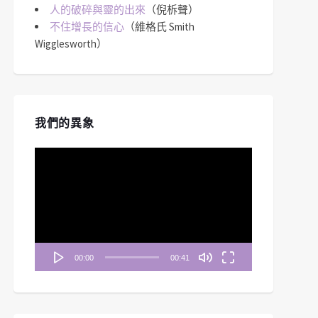
人的破碎與靈的出來
（倪柝聲）
不住增長的信心
（維格氏 Smith
Wigglesworth）
我們的異象
視
訊
播
放
器
00:00
00:41