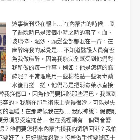
這事被刊豋在報上… 在內蒙古的時候… 到
了醫院時已是幾個小時之時的事了。血、
玻璃碎、泥沙、頭髮全部都混在一齊，在
麻醉時我的感覺是… 不知道醫護人員有否
為我做麻醉，因為我能完全感受到他們對
我所做的每一件事，例如：他是怎樣的麻
醉呢？平常理應用一些棉花點一些消毒藥
水後再搓一搓，他們乃是把消毒藥水直接
裏替我搓傷口，因為他們要搓脫那些泥巴，我感到
形容的。我躺在那手術床上覺得很冷，可能是失
何的溫暖！在那時候我在想… 我跟神說：假使剛
便毋須忍受這痛苦… 但在我裡頭有一個聲音響
辦呢？他們要怎樣來內蒙古接我的遺體回港？我怕
不要好了，只好繼續忍受。接著做手術要縫四十