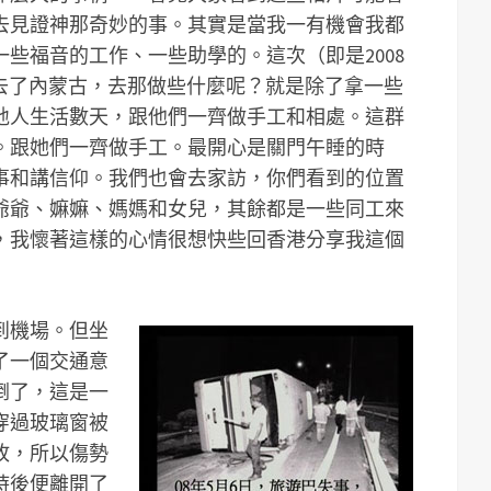
去見證神那奇妙的事。其實是當我一有機會我都
些福音的工作、一些助學的。這次（即是2008
隊去了內蒙古，去那做些什麼呢？就是除了拿一些
地人生活數天，跟他們一齊做手工和相處。這群
。跟她們一齊做手工。最開心是關門午睡的時
事和講信仰。我們也會去家訪，你們看到的位置
爺爺、嫲嫲、媽媽和女兒，其餘都是一些同工來
，我懷著這樣的心情很想快些回香港分享我這個
到機場。但坐
了一個交通意
倒了，這是一
穿過玻璃窗被
故，所以傷勢
時後便離開了