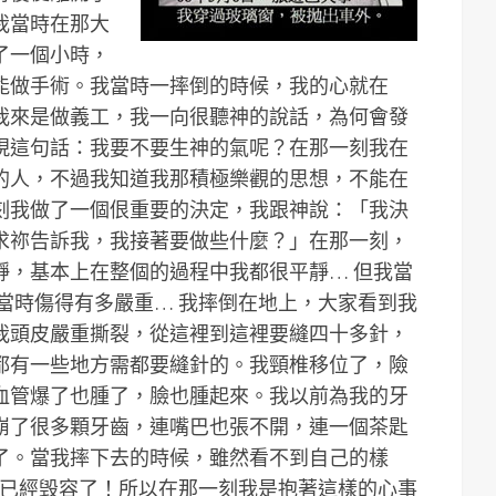
我當時在那大
了一個小時，
能做手術。我當時一摔倒的時候，我的心就在
我來是做義工，我一向很聽神的說話，為何會發
現這句話：我要不要生神的氣呢？在那一刻我在
的人，不過我知道我那積極樂觀的思想，不能在
刻我做了一個佷重要的決定，我跟神說：「我決
求祢告訴我，我接著要做些什麼？」在那一刻，
靜，基本上在整個的過程中我都很平靜… 但我當
當時傷得有多嚴重… 我摔倒在地上，大家看到我
我頭皮嚴重撕裂，從這裡到這裡要縫四十多針，
都有一些地方需都要縫針的。我頸椎移位了，險
血管爆了也腫了，臉也腫起來。我以前為我的牙
崩了很多顆牙齒，連嘴巴也張不開，連一個茶匙
了。當我摔下去的時候，雖然看不到自己的樣
我已經毁容了！所以在那一刻我是抱著這樣的心事