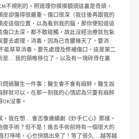
 3CM不規則的。照道理你摸摸額頭這裏是骨頭，
頭皮卻傷得很嚴重、傷口很深（我往後再跟我的
頭皮這個位置，以為看到我的腦，那你便知道這
這傷口太深，都不敢碰觸，故此沒經治療就包紮
說要去處理、消毒，因為已含膿幾天了，要消
，不能草草消毒，要先處理及修補傷口，這是第二
術是… 我的頸椎移位了，以及有一塊碎骨在裏
只問過醫生一件事：醫生會不會有麻醉。醫生說
麻醉就可以。在那一刻我的心情認為只要有麻醉
OK沒事。
候，我在想… 會否像連續劇《妙手仁心》那樣，
始做手術？但不是！進去手術前時有一個很大的
直打哆嗦，心也快跳出來了！等了很久… 越等越