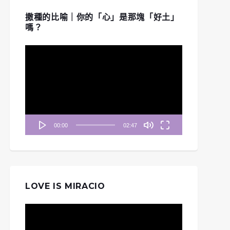
撒種的比喻｜你的「心」是那塊「好土」
嗎？
視
訊
播
放
器
00:00
02:47
LOVE IS MIRACIO
視
訊