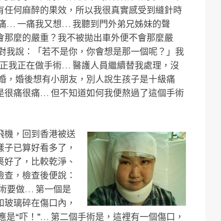
有任何麻醉的果效，所以我很真實感受到縫針時
痛… 一痛我又想… 我聽到門外弟兄姊妹的聲
會那麼的嚴重？我不被拋出車外便不會那麼嚴
音對我說：「若不是你，你會想是那一個呢？」我
反正我正在做手術… 醫護人員繼續替我處理，沒
結婚，婚後想有小朋友，別人說生孩子是十級痛
是很痛很痛… 但不知道如何我便熬過了這個手術
飛機，回到香港被送
樣子已算好看多了，
裹好了，比較乾淨、
檢查，檢查後便說：
術要做… 第一個是
和玻璃碎在傷口內，
應是“吓！”… 第二個手術是，這裡有一個傷口，