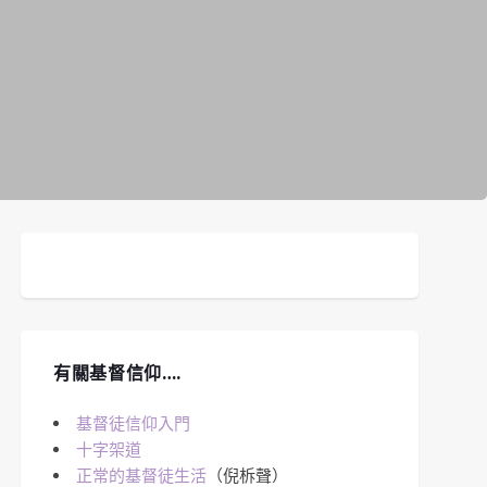
有關基督信仰….
基督徒信仰入門
十字架道
正常的基督徒生活
（倪柝聲）