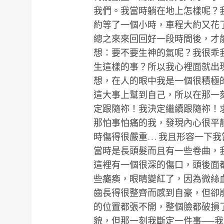
我們。我當時躺在地上怎樣呢？
約等了一個小時，車程大約又花
總之來來回回好一段時間後，才
想：要不要生神的氣呢？我很乖
生這樣的事？所以我心裡面就出
想，在人的眼中我是一個很積極
這大事上幫到自己，所以在那一
定跟隨祢！我決定繼續跟隨祢！
那怕事怕痛的我，發現內心很平
時傷得很嚴重… 我且形容一下我
當時是長頭髮而且有一些卷曲，
這裡有一個很深的傷口，頭後面
些癱瘓，眼睛變紅了，因為微絲
齒長得很整齊而感到自豪，但卻
的位置都張不開，整個臉都破損
貌，但那一刻我斷定一件事──