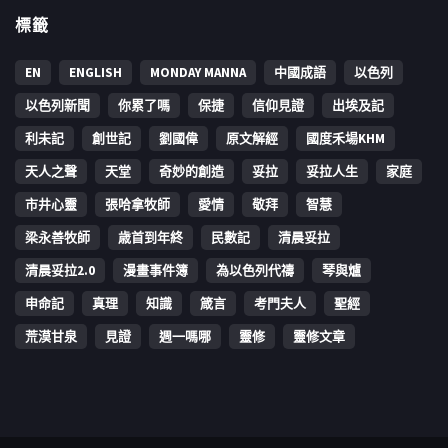
標籤
EN
ENGLISH
MONDAY MANNA
中國成語
以色列
以色列新聞
你累了嗎
保捷
信仰見證
出埃及記
利未記
創世記
劉國偉
原文解經
國度禾場KHM
天人之聲
天堂
奇妙的創造
妥拉
妥拉人生
家庭
市井心靈
張哈拿牧師
愛情
敬拜
智慧
梁永善牧師
歳首到年終
民數記
清晨妥拉
清晨妥拉2.0
漫畫事件簿
為以色列代禱
琴與爐
申命記
真理
知識
箴言
考門夫人
聖經
荒漠甘泉
見證
週一嗎哪
靈修
靈修文章