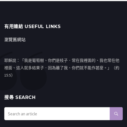
有用連結 USEFUL LINKS
瀏覽舊網站
耶穌說：「我是葡萄樹、你們是枝子．常在我裡面的、我也常在他
裡面、這人就多結果子．因為離了我、你們就不能作甚麼。」（約
15:5）
搜㝷 SEARCH