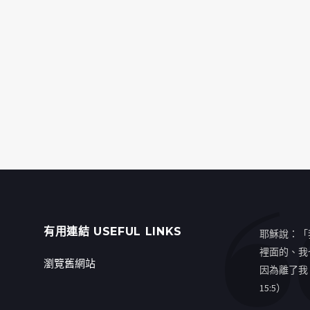
有用連結 USEFUL LINKS
耶穌說：「
裡面的、我
瀏覽舊網站
因為離了我
15:5）