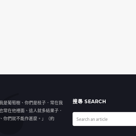
搜㝷 SEARCH
我是葡萄樹、你們是枝子．常在我
也常在他裡面、這人就多結果子．
、你們就不能作甚麼。」（約