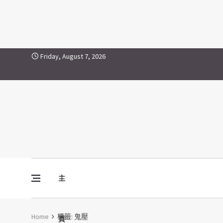
鬼壓
Skip to content
Friday, August 7, 2026
主
Vine Media
葡萄樹傳媒
Home
標籤:
鬼壓
頁