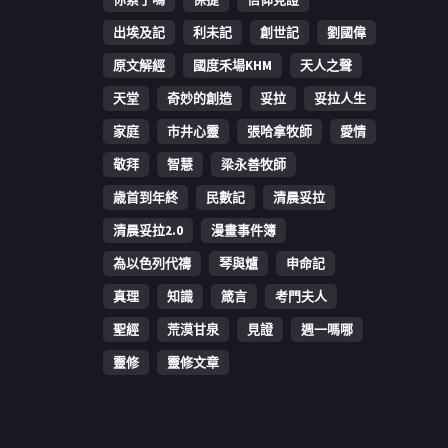
出埃及記
利未記
創世記
劉國偉
原文解經
國度禾場KHM
天人之聲
天堂
奇妙的創造
妥拉
妥拉人生
家庭
市井心靈
張哈拿牧師
愛情
敬拜
智慧
梁永善牧師
歳首到年終
民數記
清晨妥拉
清晨妥拉2.0
漫畫事件簿
為以色列代禱
琴與爐
申命記
真理
知識
箴言
考門夫人
聖經
荒漠甘泉
見證
週一嗎哪
靈修
靈修文章