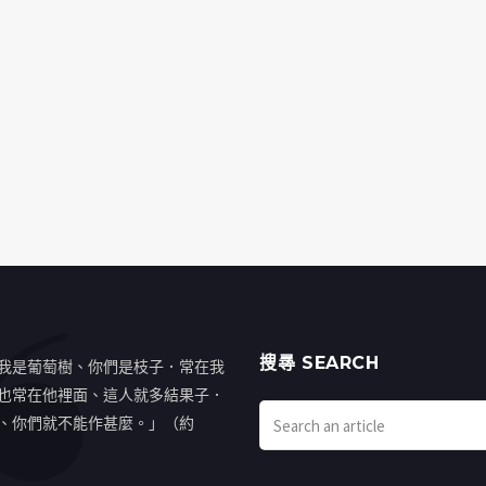
搜㝷 SEARCH
我是葡萄樹、你們是枝子．常在我
也常在他裡面、這人就多結果子．
、你們就不能作甚麼。」（約