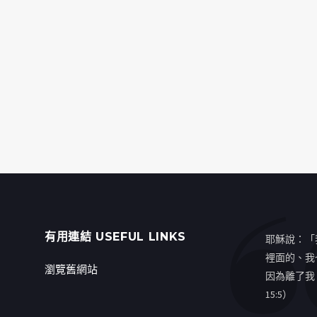
有用連結 USEFUL LINKS
耶穌說：「
裡面的、我
瀏覽舊網站
因為離了我
15:5）