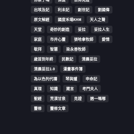
出埃及記
利未記
創世記
劉國偉
原文解經
國度禾場KHM
天人之聲
天堂
奇妙的創造
妥拉
妥拉人生
家庭
市井心靈
張哈拿牧師
愛情
敬拜
智慧
梁永善牧師
歳首到年終
民數記
清晨妥拉
清晨妥拉2.0
漫畫事件簿
為以色列代禱
琴與爐
申命記
真理
知識
箴言
考門夫人
聖經
荒漠甘泉
見證
週一嗎哪
靈修
靈修文章