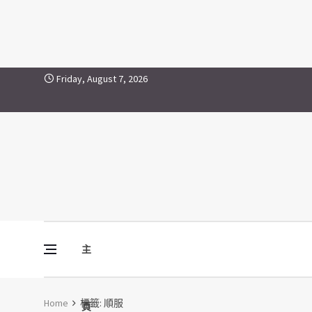
順服
Skip to content
Friday, August 7, 2026
主
Vine Media
葡萄樹傳媒
Home
標籤:
順服
頁