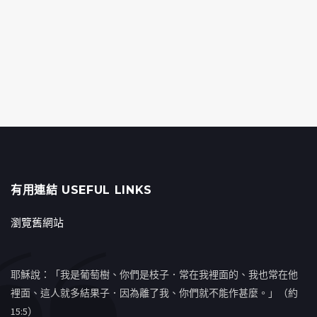
有用連結 USEFUL LINKS
瀏覽舊網站
耶穌說：「我是葡萄樹、你們是枝子．常在我裡面的、我也常在他
裡面、這人就多結果子．因為離了我、你們就不能作甚麼。」（約
15:5）