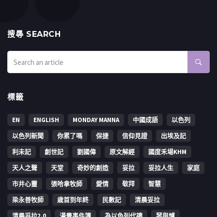
搜㝷 SEARCH
標籤
EN
ENGLISH
MONDAY MANNA
中國成語
以色列
以色列新聞
你累了嗎
保捷
信仰見證
出埃及記
利未記
創世記
劉國偉
原文解經
國度禾場KHM
天人之聲
天堂
奇妙的創造
妥拉
妥拉人生
家庭
市井心靈
張哈拿牧師
愛情
敬拜
智慧
梁永善牧師
歳首到年終
民數記
清晨妥拉
清晨妥拉2.0
漫畫事件簿
為以色列代禱
琴與爐