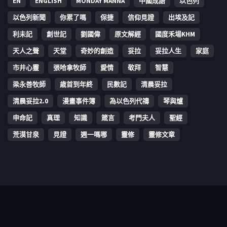
EN
ENGLISH
MONDAY MANNA
中國成語
以色列
以色列新聞
你累了嗎
保捷
信仰見證
出埃及記
利未記
創世記
劉國偉
原文解經
國度禾場KHM
天人之聲
天堂
奇妙的創造
妥拉
妥拉人生
家庭
市井心靈
張哈拿牧師
愛情
敬拜
智慧
梁永善牧師
歳首到年終
民數記
清晨妥拉
清晨妥拉2.0
漫畫事件簿
為以色列代禱
琴與爐
申命記
真理
知識
箴言
考門夫人
聖經
荒漠甘泉
見證
週一嗎哪
靈修
靈修文章