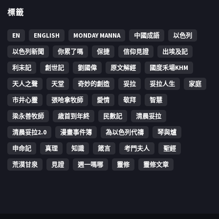
標籤
EN
ENGLISH
MONDAY MANNA
中國成語
以色列
以色列新聞
你累了嗎
保捷
信仰見證
出埃及記
利未記
創世記
劉國偉
原文解經
國度禾場KHM
天人之聲
天堂
奇妙的創造
妥拉
妥拉人生
家庭
市井心靈
張哈拿牧師
愛情
敬拜
智慧
梁永善牧師
歳首到年終
民數記
清晨妥拉
清晨妥拉2.0
漫畫事件簿
為以色列代禱
琴與爐
申命記
真理
知識
箴言
考門夫人
聖經
荒漠甘泉
見證
週一嗎哪
靈修
靈修文章