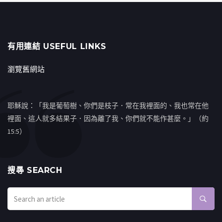
有用連結 USEFUL LINKS
瀏覽舊網站
耶穌說：「我是葡萄樹、你們是枝子．常在我裡面的、我也常在他
裡面、這人就多結果子．因為離了我、你們就不能作甚麼。」（約
15:5）
搜㝷 SEARCH