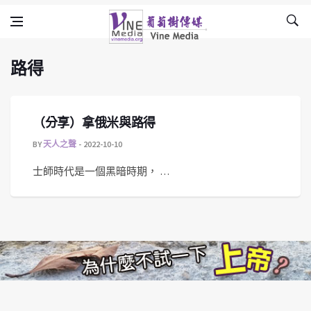
路得
Skip to content
Vine Media
葡萄樹傳媒
路得
（分享）拿俄米與路得
BY
天人之聲
2022-10-10
士師時代是一個黑暗時期， …