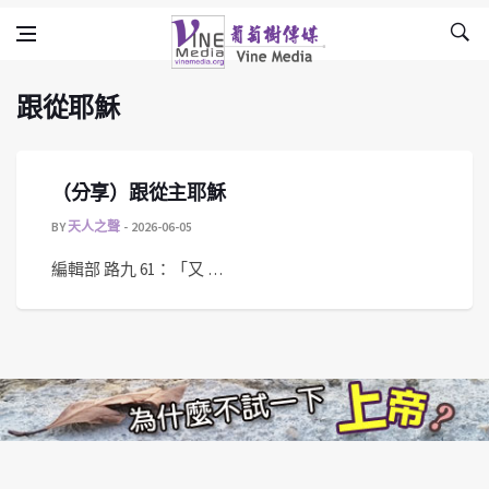
跟從耶穌
Skip to content
Vine Media
葡萄樹傳媒
跟從耶穌
（分享）跟從主耶穌
BY
天人之聲
2026-06-05
編輯部 路九 61：「又 …