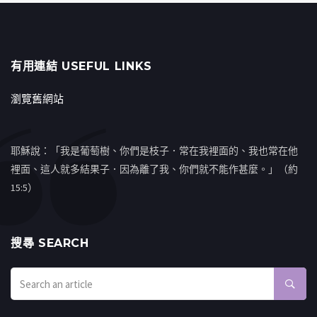
有用連結 USEFUL LINKS
瀏覽舊網站
耶穌說：「我是葡萄樹、你們是枝子．常在我裡面的、我也常在他
裡面、這人就多結果子．因為離了我、你們就不能作甚麼。」（約
15:5）
搜㝷 SEARCH