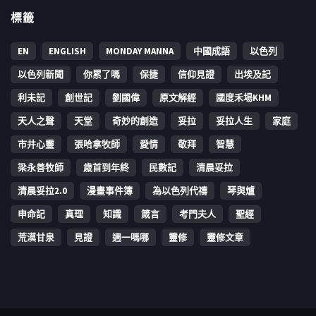
標籤
EN
ENGLISH
MONDAY MANNA
中國成語
以色列
以色列新聞
你累了嗎
保捷
信仰見證
出埃及記
利未記
創世記
劉國偉
原文解經
國度禾場KHM
天人之聲
天堂
奇妙的創造
妥拉
妥拉人生
家庭
市井心靈
張哈拿牧師
愛情
敬拜
智慧
梁永善牧師
歳首到年終
民數記
清晨妥拉
清晨妥拉2.0
漫畫事件簿
為以色列代禱
琴與爐
申命記
真理
知識
箴言
考門夫人
聖經
荒漠甘泉
見證
週一嗎哪
靈修
靈修文章