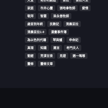
天堂
奇妙的創造
妥拉
妥拉人生
家庭
市井心靈
張哈拿牧師
愛情
敬拜
智慧
梁永善牧師
歳首到年終
民數記
清晨妥拉
清晨妥拉2.0
漫畫事件簿
為以色列代禱
琴與爐
申命記
真理
知識
箴言
考門夫人
聖經
荒漠甘泉
見證
週一嗎哪
靈修
靈修文章