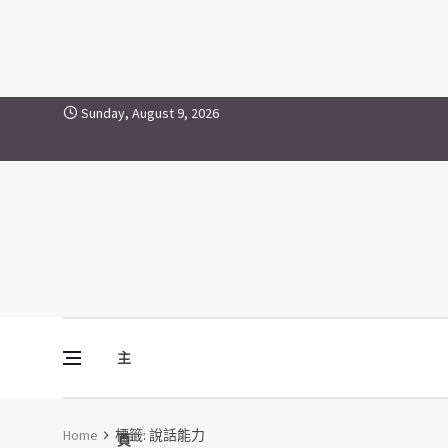
說話能力
Skip to content
Sunday, August 9, 2026
主
Vine Media
葡萄樹傳媒
Home
標籤:
說話能力
頁