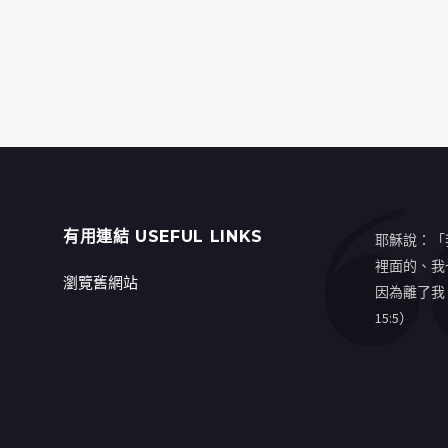
有用連結 USEFUL LINKS
耶穌說：「
裡面的、我
瀏覽舊網站
因為離了我
15:5）