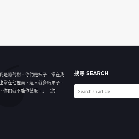
搜㝷 SEARCH
我是葡萄樹、你們是枝子．常在我
也常在他裡面、這人就多結果子．
、你們就不能作甚麼。」（約