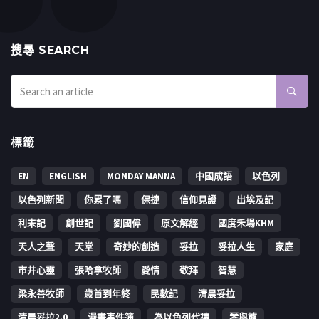
搜㝷 SEARCH
標籤
EN
ENGLISH
MONDAY MANNA
中國成語
以色列
以色列新聞
你累了嗎
保捷
信仰見證
出埃及記
利未記
創世記
劉國偉
原文解經
國度禾場KHM
天人之聲
天堂
奇妙的創造
妥拉
妥拉人生
家庭
市井心靈
張哈拿牧師
愛情
敬拜
智慧
梁永善牧師
歳首到年終
民數記
清晨妥拉
清晨妥拉2.0
漫畫事件簿
為以色列代禱
琴與爐