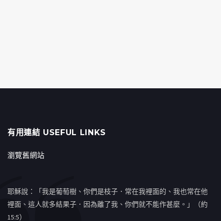
有用連結 USEFUL LINKS
瀏覽舊網站
耶穌說：「我是葡萄樹、你們是枝子．常在我裡面的、我也常在他
裡面、這人就多結果子．因為離了我、你們就不能作甚麼。」（約
15:5）