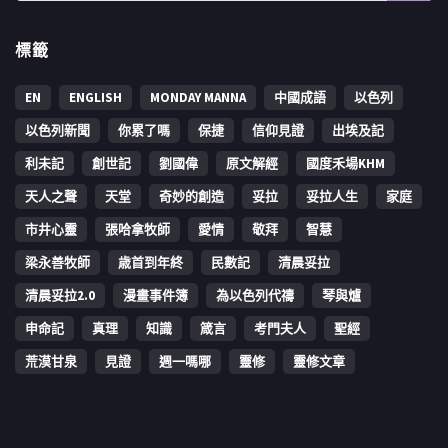
標籤
EN
ENGLISH
MONDAY MANNA
中國成語
以色列
以色列新聞
你累了嗎
保捷
信仰見證
出埃及記
利未記
創世記
劉國偉
原文解經
國度禾場KHM
天人之聲
天堂
奇妙的創造
妥拉
妥拉人生
家庭
市井心靈
張哈拿牧師
愛情
敬拜
智慧
梁永善牧師
歳首到年終
民數記
清晨妥拉
清晨妥拉2.0
漫畫事件簿
為以色列代禱
琴與爐
申命記
真理
知識
箴言
考門夫人
聖經
荒漠甘泉
見證
週一嗎哪
靈修
靈修文章