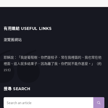
有用連結 USEFUL LINKS
瀏覽舊網站
耶穌說：「我是葡萄樹、你們是枝子．常在我裡面的、我也常在他
裡面、這人就多結果子．因為離了我、你們就不能作甚麼。」（約
15:5）
搜㝷 SEARCH