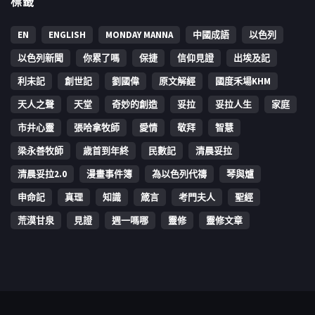
標籤
EN
ENGLISH
MONDAY MANNA
中國成語
以色列
以色列新聞
你累了嗎
保捷
信仰見證
出埃及記
利未記
創世記
劉國偉
原文解經
國度禾場KHM
天人之聲
天堂
奇妙的創造
妥拉
妥拉人生
家庭
市井心靈
張哈拿牧師
愛情
敬拜
智慧
梁永善牧師
歳首到年終
民數記
清晨妥拉
清晨妥拉2.0
漫畫事件簿
為以色列代禱
琴與爐
申命記
真理
知識
箴言
考門夫人
聖經
荒漠甘泉
見證
週一嗎哪
靈修
靈修文章