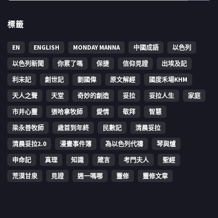
標籤
EN
ENGLISH
MONDAY MANNA
中國成語
以色列
以色列新聞
你累了嗎
保捷
信仰見證
出埃及記
利未記
創世記
劉國偉
原文解經
國度禾場KHM
天人之聲
天堂
奇妙的創造
妥拉
妥拉人生
家庭
市井心靈
張哈拿牧師
愛情
敬拜
智慧
梁永善牧師
歳首到年終
民數記
清晨妥拉
清晨妥拉2.0
漫畫事件簿
為以色列代禱
琴與爐
申命記
真理
知識
箴言
考門夫人
聖經
荒漠甘泉
見證
週一嗎哪
靈修
靈修文章