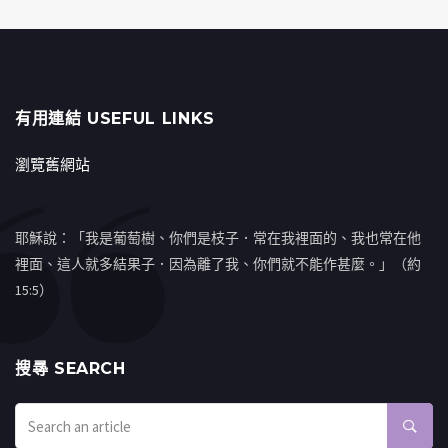
有用連結 USEFUL LINKS
瀏覽舊網站
耶穌說：「我是葡萄樹、你們是枝子．常在我裡面的、我也常在他
裡面、這人就多結果子．因為離了我、你們就不能作甚麼。」（約
15:5）
搜㝷 SEARCH