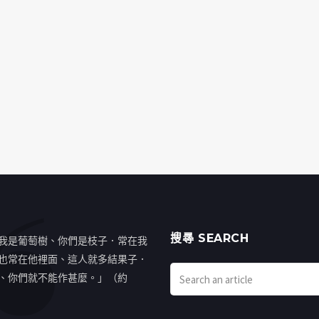
搜㝷 SEARCH
我是葡萄樹、你們是枝子．常在我
也常在他裡面、這人就多結果子．
、你們就不能作甚麼。」（約