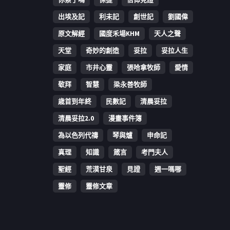
出埃及記
利未記
創世記
劉國偉
原文解經
國度禾場KHM
天人之聲
天堂
奇妙的創造
妥拉
妥拉人生
家庭
市井心靈
張哈拿牧師
愛情
敬拜
智慧
梁永善牧師
歳首到年終
民數記
清晨妥拉
清晨妥拉2.0
漫畫事件簿
為以色列代禱
琴與爐
申命記
真理
知識
箴言
考門夫人
聖經
荒漠甘泉
見證
週一嗎哪
靈修
靈修文章