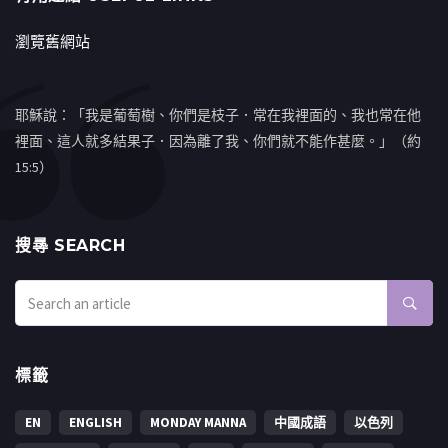
瀏覽舊網站
耶穌說：「我是葡萄樹、你們是枝子．常在我裡面的、我也常在他
裡面、這人就多結果子．因為離了我、你們就不能作甚麼。」（約
15:5）
搜㝷 SEARCH
標籤
EN
ENGLISH
MONDAY MANNA
中國成語
以色列