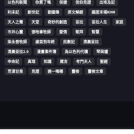
以色列新聞
你累了嗎
保捷
信仰見證
出埃及記
利未記
創世記
劉國偉
原文解經
國度禾場KHM
天人之聲
天堂
奇妙的創造
妥拉
妥拉人生
家庭
市井心靈
張哈拿牧師
愛情
敬拜
智慧
梁永善牧師
歳首到年終
民數記
清晨妥拉
清晨妥拉2.0
漫畫事件簿
為以色列代禱
琴與爐
申命記
真理
知識
箴言
考門夫人
聖經
荒漠甘泉
見證
週一嗎哪
靈修
靈修文章
Copyright © 2006-2026 The Vine Media Organization Limited. All