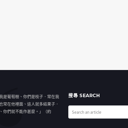
搜㝷 SEARCH
我是葡萄樹、你們是枝子．常在我
也常在他裡面、這人就多結果子．
、你們就不能作甚麼。」（約