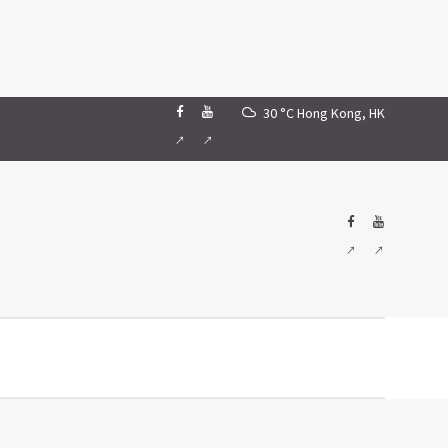
30 °C
Hong Kong, HK