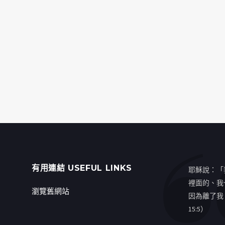
有用連結 USEFUL LINKS
耶穌說：「
裡面的、我
瀏覽舊網站
因為離了我
15:5）