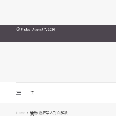
經濟學人封面解讀
Skip to content
Friday, August 7, 2026
主
Vine Media
葡萄樹傳媒
Home
標籤:
經濟學人封面解讀
頁