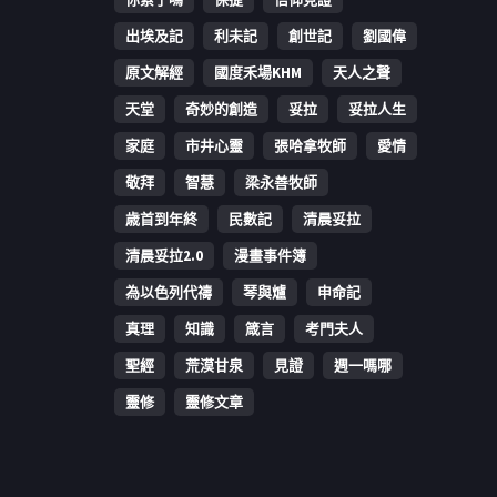
出埃及記
利未記
創世記
劉國偉
原文解經
國度禾場KHM
天人之聲
天堂
奇妙的創造
妥拉
妥拉人生
家庭
市井心靈
張哈拿牧師
愛情
敬拜
智慧
梁永善牧師
歳首到年終
民數記
清晨妥拉
清晨妥拉2.0
漫畫事件簿
為以色列代禱
琴與爐
申命記
真理
知識
箴言
考門夫人
聖經
荒漠甘泉
見證
週一嗎哪
靈修
靈修文章