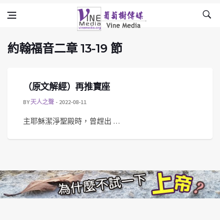
約翰福音二章 13-19 節
Skip to content
Vine Media
葡萄樹傳媒
約翰福音二章 13-19 節
（原文解經）再推寶座
BY
天人之聲
2022-08-11
主耶穌潔淨聖殿時，曾趕出 …