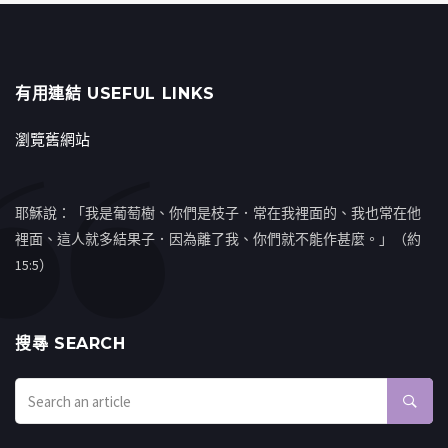
有用連結 USEFUL LINKS
瀏覽舊網站
耶穌說：「我是葡萄樹、你們是枝子．常在我裡面的、我也常在他
裡面、這人就多結果子．因為離了我、你們就不能作甚麼。」（約
15:5）
搜㝷 SEARCH