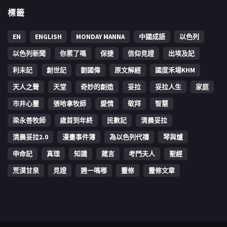
標籤
EN
ENGLISH
MONDAY MANNA
中國成語
以色列
以色列新聞
你累了嗎
保捷
信仰見證
出埃及記
利未記
創世記
劉國偉
原文解經
國度禾場KHM
天人之聲
天堂
奇妙的創造
妥拉
妥拉人生
家庭
市井心靈
張哈拿牧師
愛情
敬拜
智慧
梁永善牧師
歳首到年終
民數記
清晨妥拉
清晨妥拉2.0
漫畫事件簿
為以色列代禱
琴與爐
申命記
真理
知識
箴言
考門夫人
聖經
荒漠甘泉
見證
週一嗎哪
靈修
靈修文章