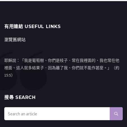
有用連結 USEFUL LINKS
瀏覽舊網站
耶穌說：「我是葡萄樹、你們是枝子．常在我裡面的、我也常在他
裡面、這人就多結果子．因為離了我、你們就不能作甚麼。」（約
15:5）
搜㝷 SEARCH