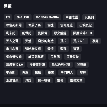
標籤
EN
ENGLISH
MONDAY MANNA
中國成語
以色列
以色列新聞
你累了嗎
保捷
信仰見證
出埃及記
利未記
創世記
劉國偉
原文解經
國度禾場KHM
天人之聲
天堂
奇妙的創造
妥拉
妥拉人生
家庭
市井心靈
張哈拿牧師
愛情
敬拜
智慧
梁永善牧師
歳首到年終
民數記
清晨妥拉
清晨妥拉2.0
漫畫事件簿
為以色列代禱
琴與爐
申命記
真理
知識
箴言
考門夫人
聖經
荒漠甘泉
見證
週一嗎哪
靈修
靈修文章