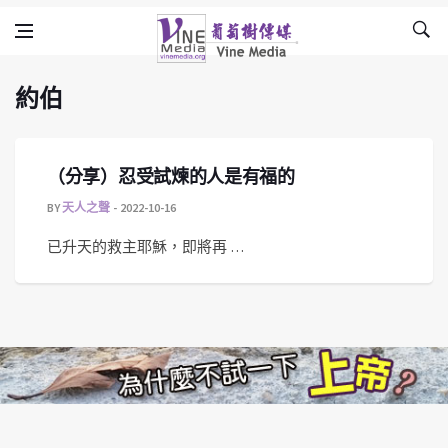
約伯
Skip to content
Vine Media
葡萄樹傳媒
約伯
（分享）忍受試煉的人是有福的
BY
天人之聲
2022-10-16
已升天的救主耶穌，即將再 …