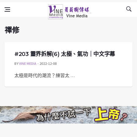
禪修
Skip to content
Vine Media
葡萄樹傳媒
禪修
#203 靈界拆解(6) 太極、氣功｜中文字幕
BY
VINE MEDIA
2022-12-08
太極是時代的潮流？練習太 …