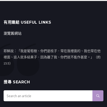
有用連結 USEFUL LINKS
瀏覽舊網站
耶穌說：「我是葡萄樹、你們是枝子．常在我裡面的、我也常在他
裡面、這人就多結果子．因為離了我、你們就不能作甚麼。」（約
15:5）
搜㝷 SEARCH