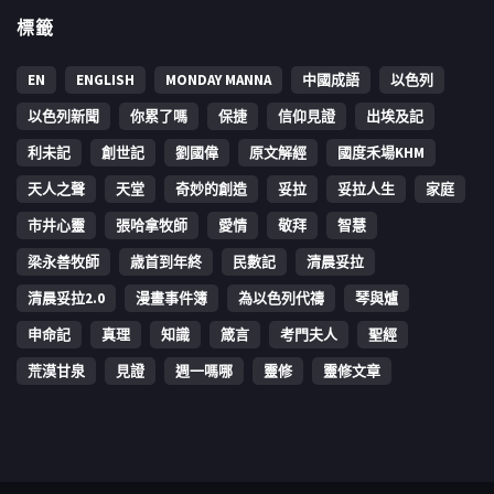
標籤
EN
ENGLISH
MONDAY MANNA
中國成語
以色列
以色列新聞
你累了嗎
保捷
信仰見證
出埃及記
利未記
創世記
劉國偉
原文解經
國度禾場KHM
天人之聲
天堂
奇妙的創造
妥拉
妥拉人生
家庭
市井心靈
張哈拿牧師
愛情
敬拜
智慧
梁永善牧師
歳首到年終
民數記
清晨妥拉
清晨妥拉2.0
漫畫事件簿
為以色列代禱
琴與爐
申命記
真理
知識
箴言
考門夫人
聖經
荒漠甘泉
見證
週一嗎哪
靈修
靈修文章