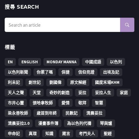
搜㝷 SEARCH
標籤
EN
ENGLISH
MONDAY MANNA
中國成語
以色列
以色列新聞
你累了嗎
保捷
信仰見證
出埃及記
利未記
創世記
劉國偉
原文解經
國度禾場KHM
天人之聲
天堂
奇妙的創造
妥拉
妥拉人生
家庭
市井心靈
張哈拿牧師
愛情
敬拜
智慧
梁永善牧師
歳首到年終
民數記
清晨妥拉
清晨妥拉2.0
漫畫事件簿
為以色列代禱
琴與爐
申命記
真理
知識
箴言
考門夫人
聖經