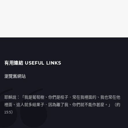
有用連結 USEFUL LINKS
瀏覽舊網站
耶穌說：「我是葡萄樹、你們是枝子．常在我裡面的、我也常在他
裡面、這人就多結果子．因為離了我、你們就不能作甚麼。」（約
15:5）