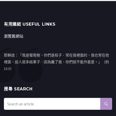
有用連結 USEFUL LINKS
瀏覽舊網站
耶穌說：「我是葡萄樹、你們是枝子．常在我裡面的、我也常在他
裡面、這人就多結果子．因為離了我、你們就不能作甚麼。」（約
15:5）
搜㝷 SEARCH