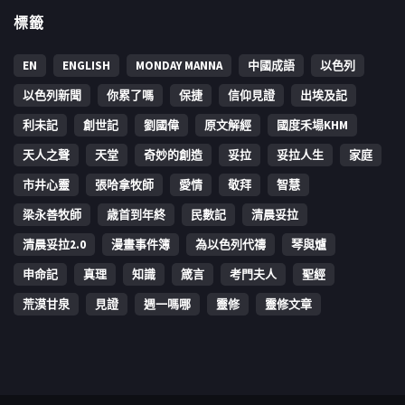
標籤
EN
ENGLISH
MONDAY MANNA
中國成語
以色列
以色列新聞
你累了嗎
保捷
信仰見證
出埃及記
利未記
創世記
劉國偉
原文解經
國度禾場KHM
天人之聲
天堂
奇妙的創造
妥拉
妥拉人生
家庭
市井心靈
張哈拿牧師
愛情
敬拜
智慧
梁永善牧師
歳首到年終
民數記
清晨妥拉
清晨妥拉2.0
漫畫事件簿
為以色列代禱
琴與爐
申命記
真理
知識
箴言
考門夫人
聖經
荒漠甘泉
見證
週一嗎哪
靈修
靈修文章