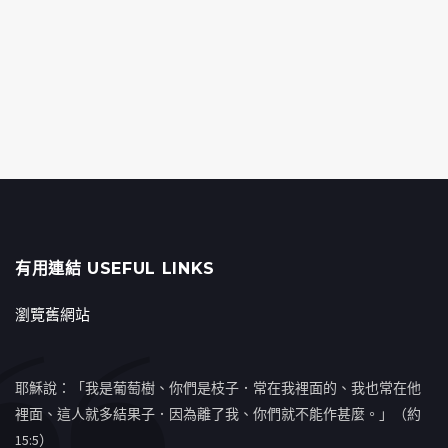
有用連結 USEFUL LINKS
瀏覽舊網站
耶穌說：「我是葡萄樹、你們是枝子．常在我裡面的、我也常在他
裡面、這人就多結果子．因為離了我、你們就不能作甚麼。」（約
15:5）