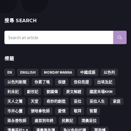
搜㝷 SEARCH
標籤
EN
ENGLISH
MONDAY MANNA
中國成語
以色列
以色列新聞
你累了嗎
保捷
信仰見證
出埃及記
利未記
創世記
劉國偉
原文解經
國度禾場KHM
天人之聲
天堂
奇妙的創造
妥拉
妥拉人生
家庭
市井心靈
張哈拿牧師
愛情
敬拜
智慧
梁永善牧師
歳首到年終
民數記
清晨妥拉
清晨妥拉2.0
漫畫事件簿
為以色列代禱
琴與爐