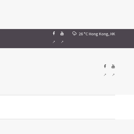
26 °C
Hong Kong, HK