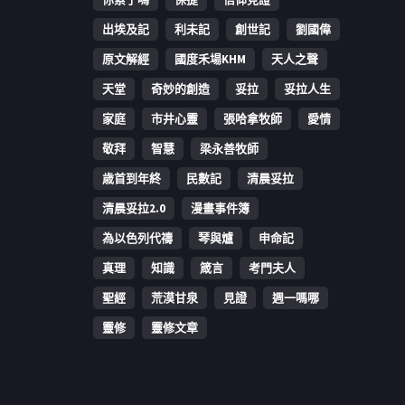
出埃及記
利未記
創世記
劉國偉
原文解經
國度禾場KHM
天人之聲
天堂
奇妙的創造
妥拉
妥拉人生
家庭
市井心靈
張哈拿牧師
愛情
敬拜
智慧
梁永善牧師
歳首到年終
民數記
清晨妥拉
清晨妥拉2.0
漫畫事件簿
為以色列代禱
琴與爐
申命記
真理
知識
箴言
考門夫人
聖經
荒漠甘泉
見證
週一嗎哪
靈修
靈修文章