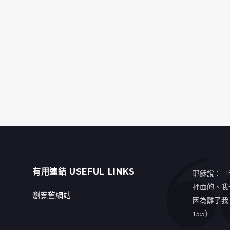
有用連結 USEFUL LINKS
耶穌說：「
裡面的、我
瀏覽舊網站
因為離了我
15:5）