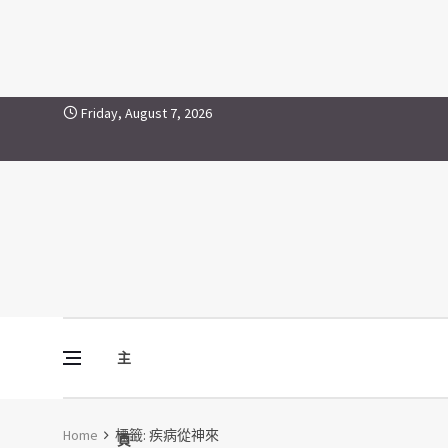
疾病從神來
Skip to content
Friday, August 7, 2026
主
Vine Media
葡萄樹傳媒
Home
標籤:
疾病從神來
頁