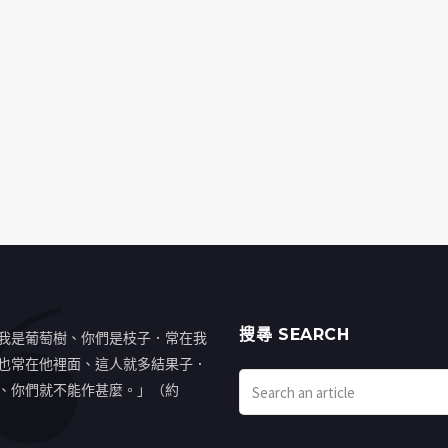
搜㝷 SEARCH
我是葡萄樹、你們是枝子．常在我
也常在他裡面、這人就多結果子．
、你們就不能作甚麼。」（約