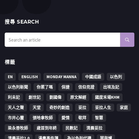
搜㝷 SEARCH
標籤
EN
ENGLISH
MONDAY MANNA
中國成語
以色列
以色列新聞
你累了嗎
保捷
信仰見證
出埃及記
利未記
創世記
劉國偉
原文解經
國度禾場KHM
天人之聲
天堂
奇妙的創造
妥拉
妥拉人生
家庭
市井心靈
張哈拿牧師
愛情
敬拜
智慧
梁永善牧師
歳首到年終
民數記
清晨妥拉
清晨妥拉2.0
漫畫事件簿
為以色列代禱
琴與爐