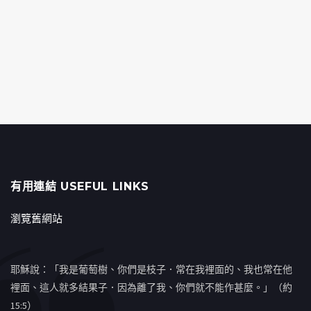
有用連結 USEFUL LINKS
瀏覽舊網站
耶穌說：「我是葡萄樹、你們是枝子．常在我裡面的、我也常在他
裡面、這人就多結果子．因為離了我、你們就不能作甚麼。」（約
15:5）