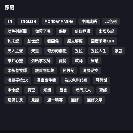
標籤
EN
ENGLISH
MONDAY MANNA
中國成語
以色列
以色列新聞
你累了嗎
保捷
信仰見證
出埃及記
利未記
創世記
劉國偉
原文解經
國度禾場KHM
天人之聲
天堂
奇妙的創造
妥拉
妥拉人生
家庭
市井心靈
張哈拿牧師
愛情
敬拜
智慧
梁永善牧師
歳首到年終
民數記
清晨妥拉
清晨妥拉2.0
漫畫事件簿
為以色列代禱
琴與爐
申命記
真理
知識
箴言
考門夫人
聖經
荒漠甘泉
見證
週一嗎哪
靈修
靈修文章