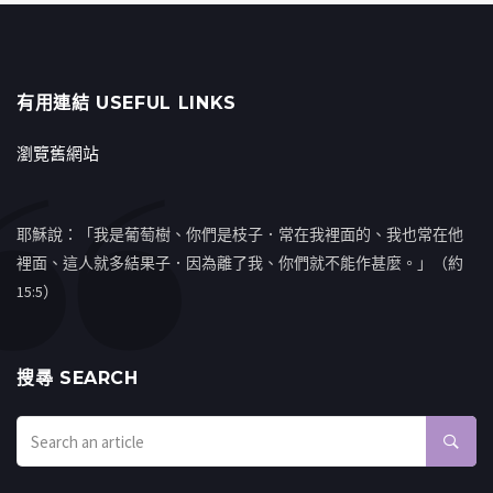
有用連結 USEFUL LINKS
瀏覽舊網站
耶穌說：「我是葡萄樹、你們是枝子．常在我裡面的、我也常在他
裡面、這人就多結果子．因為離了我、你們就不能作甚麼。」（約
15:5）
搜㝷 SEARCH