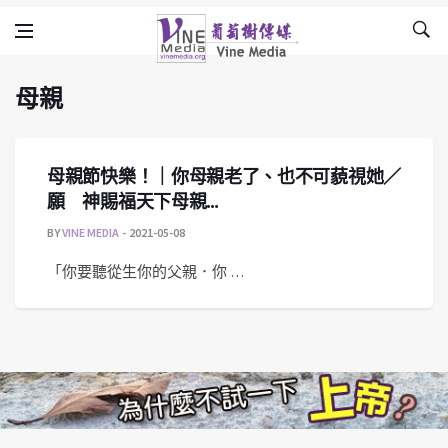
母親
Skip to content
Vine Media
葡萄樹傳媒
母親
母親節快樂！｜你母親老了、也不可藐視她／
願 神賜福天下母親…
BY
VINE MEDIA
2021-05-08
「你要聽從生你的父親．你 …