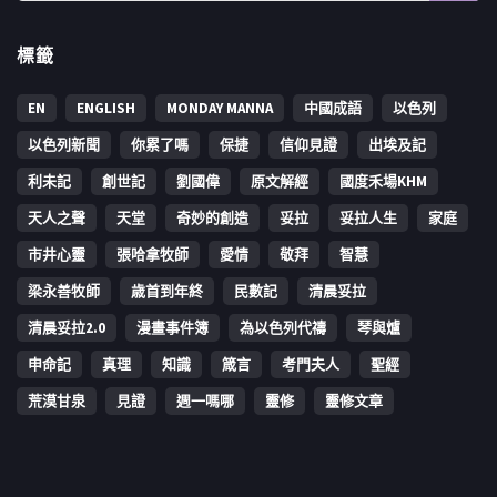
標籤
EN
ENGLISH
MONDAY MANNA
中國成語
以色列
以色列新聞
你累了嗎
保捷
信仰見證
出埃及記
利未記
創世記
劉國偉
原文解經
國度禾場KHM
天人之聲
天堂
奇妙的創造
妥拉
妥拉人生
家庭
市井心靈
張哈拿牧師
愛情
敬拜
智慧
梁永善牧師
歳首到年終
民數記
清晨妥拉
清晨妥拉2.0
漫畫事件簿
為以色列代禱
琴與爐
申命記
真理
知識
箴言
考門夫人
聖經
荒漠甘泉
見證
週一嗎哪
靈修
靈修文章