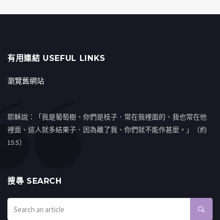
有用連結 USEFUL LINKS
瀏覽舊網站
耶穌說：「我是葡萄樹、你們是枝子．常在我裡面的、我也常在他
裡面、這人就多結果子．因為離了我、你們就不能作甚麼。」（約
15:5）
搜㝷 SEARCH