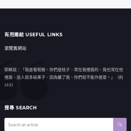
有用連結 USEFUL LINKS
瀏覽舊網站
耶穌說：「我是葡萄樹、你們是枝子．常在我裡面的、我也常在他
裡面、這人就多結果子．因為離了我、你們就不能作甚麼。」（約
15:5）
搜㝷 SEARCH