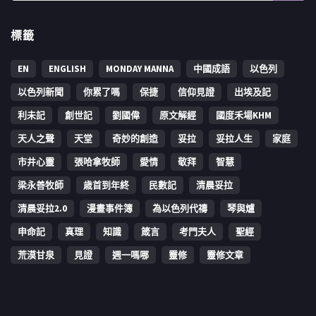
標籤
EN
ENGLISH
MONDAY MANNA
中國成語
以色列
以色列新聞
你累了嗎
保捷
信仰見證
出埃及記
利未記
創世記
劉國偉
原文解經
國度禾場KHM
天人之聲
天堂
奇妙的創造
妥拉
妥拉人生
家庭
市井心靈
張哈拿牧師
愛情
敬拜
智慧
梁永善牧師
歳首到年終
民數記
清晨妥拉
清晨妥拉2.0
漫畫事件簿
為以色列代禱
琴與爐
申命記
真理
知識
箴言
考門夫人
聖經
荒漠甘泉
見證
週一嗎哪
靈修
靈修文章