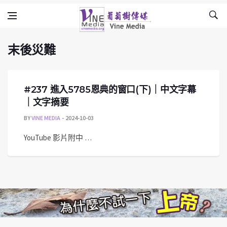
末後災難
Skip to content
Vine Media
葡萄樹傳媒
末後災難
#237 進入5785恩典的窗口(下)｜中文字幕
｜文字摘要
BY
VINE MEDIA
2024-10-03
YouTube 影片附中 …