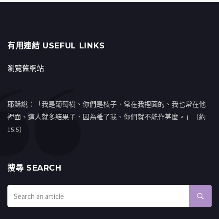
有用連結 USEFUL LINKS
瀏覽舊網站
耶穌說：「我是葡萄樹、你們是枝子．常在我裡面的、我也常在他
裡面、這人就多結果子．因為離了我、你們就不能作甚麼。」（約
15:5）
搜㝷 SEARCH