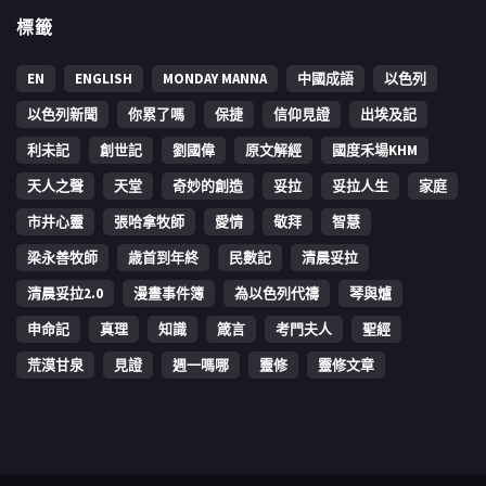
標籤
EN
ENGLISH
MONDAY MANNA
中國成語
以色列
以色列新聞
你累了嗎
保捷
信仰見證
出埃及記
利未記
創世記
劉國偉
原文解經
國度禾場KHM
天人之聲
天堂
奇妙的創造
妥拉
妥拉人生
家庭
市井心靈
張哈拿牧師
愛情
敬拜
智慧
梁永善牧師
歳首到年終
民數記
清晨妥拉
清晨妥拉2.0
漫畫事件簿
為以色列代禱
琴與爐
申命記
真理
知識
箴言
考門夫人
聖經
荒漠甘泉
見證
週一嗎哪
靈修
靈修文章