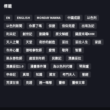
標籤
EN
ENGLISH
MONDAY MANNA
中國成語
以色列
以色列新聞
你累了嗎
保捷
信仰見證
出埃及記
利未記
創世記
劉國偉
原文解經
國度禾場KHM
天人之聲
天堂
奇妙的創造
妥拉
妥拉人生
家庭
市井心靈
張哈拿牧師
愛情
敬拜
智慧
梁永善牧師
歳首到年終
民數記
清晨妥拉
清晨妥拉2.0
漫畫事件簿
為以色列代禱
琴與爐
申命記
真理
知識
箴言
考門夫人
聖經
荒漠甘泉
見證
週一嗎哪
靈修
靈修文章