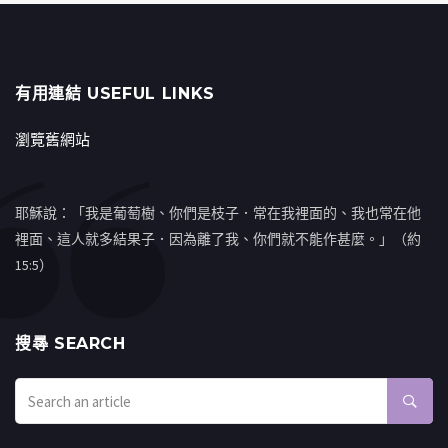
有用連結 USEFUL LINKS
瀏覽舊網站
耶穌說：「我是葡萄樹、你們是枝子．常在我裡面的、我也常在他
裡面、這人就多結果子．因為離了我、你們就不能作甚麼。」（約
15:5）
搜㝷 SEARCH