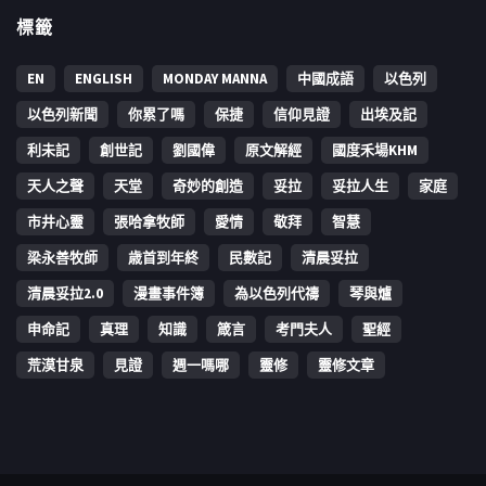
標籤
EN
ENGLISH
MONDAY MANNA
中國成語
以色列
以色列新聞
你累了嗎
保捷
信仰見證
出埃及記
利未記
創世記
劉國偉
原文解經
國度禾場KHM
天人之聲
天堂
奇妙的創造
妥拉
妥拉人生
家庭
市井心靈
張哈拿牧師
愛情
敬拜
智慧
梁永善牧師
歳首到年終
民數記
清晨妥拉
清晨妥拉2.0
漫畫事件簿
為以色列代禱
琴與爐
申命記
真理
知識
箴言
考門夫人
聖經
荒漠甘泉
見證
週一嗎哪
靈修
靈修文章