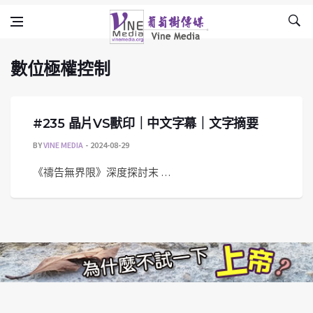
數位極權控制
Skip to content
Vine Media
葡萄樹傳媒
數位極權控制
#235 晶片VS獸印｜中文字幕｜文字摘要
BY
VINE MEDIA
2024-08-29
《禱告無界限》深度探討末 …