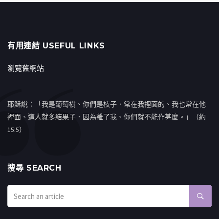
有用連結 USEFUL LINKS
瀏覽舊網站
耶穌說：「我是葡萄樹、你們是枝子．常在我裡面的、我也常在他
裡面、這人就多結果子．因為離了我、你們就不能作甚麼。」（約
15:5）
搜㝷 SEARCH