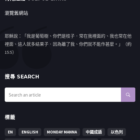
瀏覽舊網站
耶穌說：「我是葡萄樹、你們是枝子．常在我裡面的、我也常在他
裡面、這人就多結果子．因為離了我、你們就不能作甚麼。」（約
15:5）
搜㝷 SEARCH
標籤
EN
ENGLISH
MONDAY MANNA
中國成語
以色列