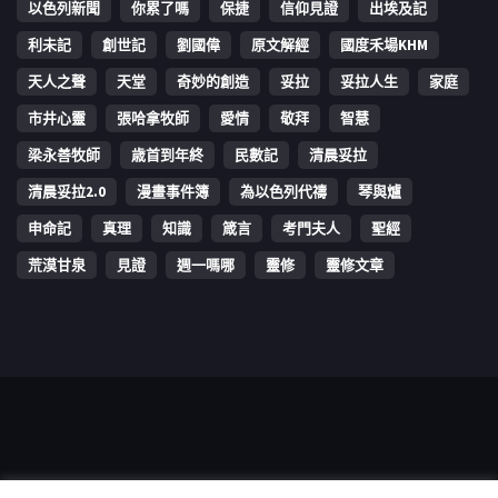
以色列新聞
你累了嗎
保捷
信仰見證
出埃及記
利未記
創世記
劉國偉
原文解經
國度禾場KHM
天人之聲
天堂
奇妙的創造
妥拉
妥拉人生
家庭
市井心靈
張哈拿牧師
愛情
敬拜
智慧
梁永善牧師
歳首到年終
民數記
清晨妥拉
清晨妥拉2.0
漫畫事件簿
為以色列代禱
琴與爐
申命記
真理
知識
箴言
考門夫人
聖經
荒漠甘泉
見證
週一嗎哪
靈修
靈修文章
Copyright © 2006-2026 The Vine Media Organization Limited. All