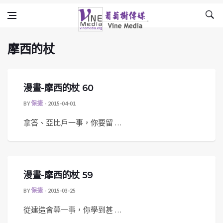
摩西的杖
Skip to content
Vine Media
葡萄樹傳媒
摩西的杖
漫畫-摩西的杖 60
BY
保捷
2015-04-01
拿答、亞比戶一事，你要留 …
漫畫-摩西的杖 59
BY
保捷
2015-03-25
從建造會幕一事，你學到甚 …