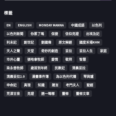
標籤
EN
ENGLISH
MONDAY MANNA
中國成語
以色列
以色列新聞
你累了嗎
保捷
信仰見證
出埃及記
利未記
創世記
劉國偉
原文解經
國度禾場KHM
天人之聲
天堂
奇妙的創造
妥拉
妥拉人生
家庭
市井心靈
張哈拿牧師
愛情
敬拜
智慧
梁永善牧師
歳首到年終
民數記
清晨妥拉
清晨妥拉2.0
漫畫事件簿
為以色列代禱
琴與爐
申命記
真理
知識
箴言
考門夫人
聖經
荒漠甘泉
見證
週一嗎哪
靈修
靈修文章