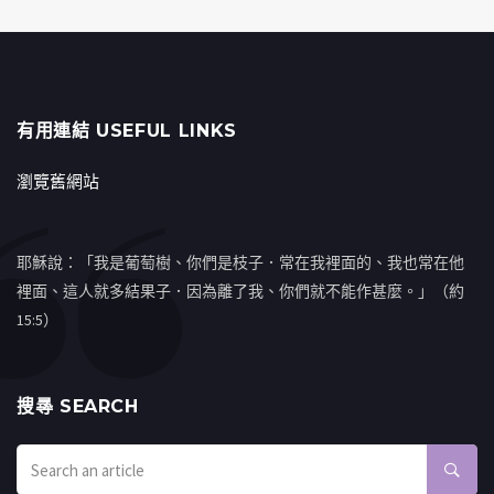
有用連結 USEFUL LINKS
瀏覽舊網站
耶穌說：「我是葡萄樹、你們是枝子．常在我裡面的、我也常在他
裡面、這人就多結果子．因為離了我、你們就不能作甚麼。」（約
15:5）
搜㝷 SEARCH