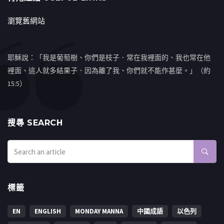
瀏覽舊網站
耶穌說：「我是葡萄樹、你們是枝子．常在我裡面的、我也常在他
裡面、這人就多結果子．因為離了我、你們就不能作甚麼。」（約
15:5）
搜㝷 SEARCH
標籤
EN
ENGLISH
MONDAY MANNA
中國成語
以色列