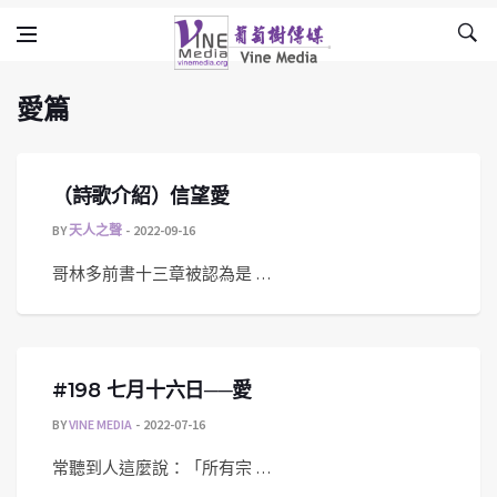
愛篇
Skip to content
Vine Media
葡萄樹傳媒
愛篇
（詩歌介紹）信望愛
BY
天人之聲
2022-09-16
哥林多前書十三章被認為是 …
#198 七月十六日──愛
BY
VINE MEDIA
2022-07-16
常聽到人這麼說：「所有宗 …