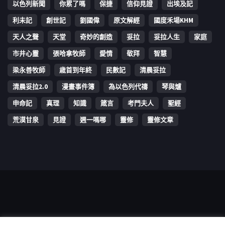
以色列新聞
你累了嗎
保捷
信仰見證
出埃及記
利未記
創世記
劉國偉
原文解經
國度禾場KHM
天人之聲
天堂
奇妙的創造
妥拉
妥拉人生
家庭
市井心靈
張哈拿牧師
愛情
敬拜
智慧
梁永善牧師
歳首到年終
民數記
清晨妥拉
清晨妥拉2.0
漫畫事件簿
為以色列代禱
琴與爐
申命記
真理
知識
箴言
考門夫人
聖經
荒漠甘泉
見證
週一嗎哪
靈修
靈修文章
Copyright © 2006-2026 The Vine Media Organization Limited. All