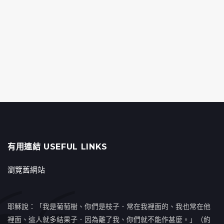
有用連結 USEFUL LINKS
瀏覽舊網站
耶穌說：「我是葡萄樹、你們是枝子．常在我裡面的、我也常在他
裡面、這人就多結果子．因為離了我、你們就不能作甚麼。」（約