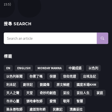
15:5）
搜㝷 SEARCH
標籤
EN
ENGLISH
MONDAY MANNA
中國成語
以色列
以色列新聞
你累了嗎
保捷
信仰見證
出埃及記
利未記
創世記
劉國偉
原文解經
國度禾場KHM
天人之聲
天堂
奇妙的創造
妥拉
妥拉人生
家庭
市井心靈
張哈拿牧師
愛情
敬拜
智慧
梁永善牧師
歳首到年終
民數記
清晨妥拉