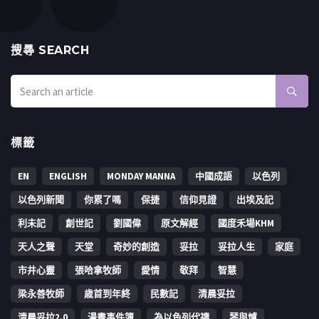
搜㝷 SEARCH
標籤
EN
ENGLISH
MONDAY MANNA
中國成語
以色列
以色列新聞
你累了嗎
保捷
信仰見證
出埃及記
利未記
創世記
劉國偉
原文解經
國度禾場KHM
天人之聲
天堂
奇妙的創造
妥拉
妥拉人生
家庭
市井心靈
張哈拿牧師
愛情
敬拜
智慧
梁永善牧師
歳首到年終
民數記
清晨妥拉
清晨妥拉2.0
漫畫事件簿
為以色列代禱
琴與爐