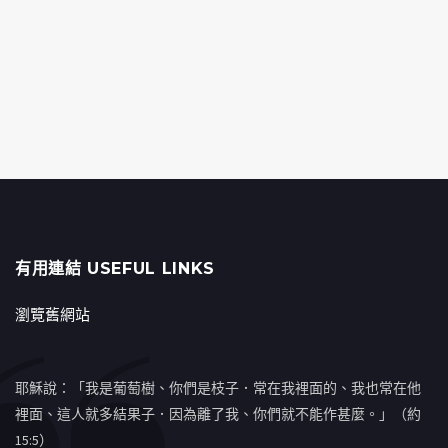
有用連結 USEFUL LINKS
瀏覽舊網站
耶穌說：「我是葡萄樹、你們是枝子．常在我裡面的、我也常在他
裡面、這人就多結果子．因為離了我、你們就不能作甚麼。」（約
15:5）