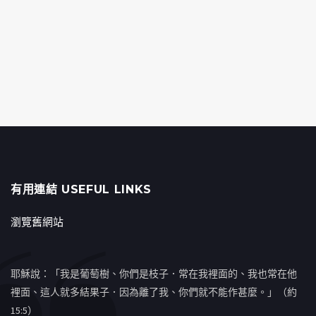
有用連結 USEFUL LINKS
瀏覽舊網站
耶穌說：「我是葡萄樹、你們是枝子．常在我裡面的、我也常在他
裡面、這人就多結果子．因為離了我、你們就不能作甚麼。」（約
15:5）