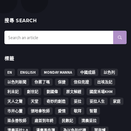
搜㝷 SEARCH
標籤
EN
ENGLISH
MONDAY MANNA
中國成語
以色列
以色列新聞
你累了嗎
保捷
信仰見證
出埃及記
利未記
創世記
劉國偉
原文解經
國度禾場KHM
天人之聲
天堂
奇妙的創造
妥拉
妥拉人生
家庭
市井心靈
張哈拿牧師
愛情
敬拜
智慧
梁永善牧師
歳首到年終
民數記
清晨妥拉
清晨妥拉2.0
漫畫事件簿
為以色列代禱
琴與爐