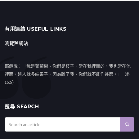
有用連結 USEFUL LINKS
瀏覽舊網站
耶穌說：「我是葡萄樹、你們是枝子．常在我裡面的、我也常在他
裡面、這人就多結果子．因為離了我、你們就不能作甚麼。」（約
15:5）
搜㝷 SEARCH