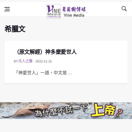
希臘文
Skip to content
Vine Media
葡萄樹傳媒
希臘文
（原文解經）神多麼愛世人
BY
天人之聲
2022-11-21
「神愛世人」一語，中文是 …