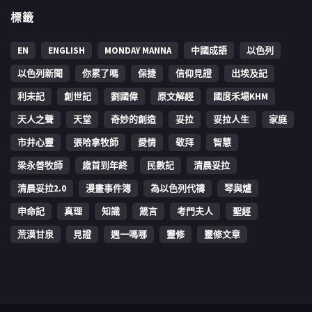
標籤
EN
ENGLISH
MONDAY MANNA
中國成語
以色列
以色列新聞
你累了嗎
保捷
信仰見證
出埃及記
利未記
創世記
劉國偉
原文解經
國度禾場KHM
天人之聲
天堂
奇妙的創造
妥拉
妥拉人生
家庭
市井心靈
張哈拿牧師
愛情
敬拜
智慧
梁永善牧師
歳首到年終
民數記
清晨妥拉
清晨妥拉2.0
漫畫事件簿
為以色列代禱
琴與爐
申命記
真理
知識
箴言
考門夫人
聖經
荒漠甘泉
見證
週一嗎哪
靈修
靈修文章