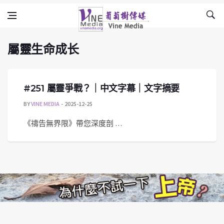
屬靈生命成长
Skip to content
Vine Media
葡萄樹傳媒
屬靈生命成长
#251 屬靈爭戰？｜中文字幕｜文字摘要
BY
VINE MEDIA
2025-12-25
《禱告無界限》帶您深度剖 …