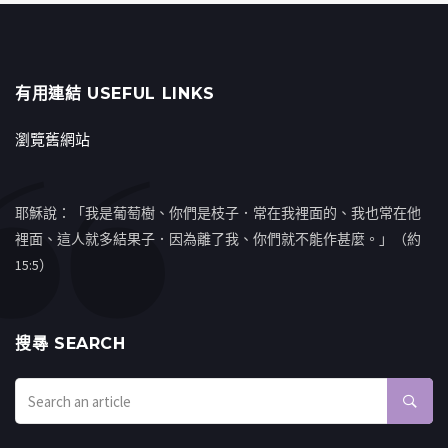
有用連結 USEFUL LINKS
瀏覽舊網站
耶穌說：「我是葡萄樹、你們是枝子．常在我裡面的、我也常在他
裡面、這人就多結果子．因為離了我、你們就不能作甚麼。」（約
15:5）
搜㝷 SEARCH