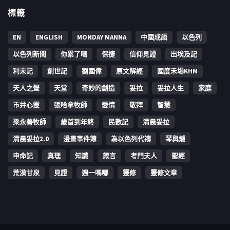
標籤
EN
ENGLISH
MONDAY MANNA
中國成語
以色列
以色列新聞
你累了嗎
保捷
信仰見證
出埃及記
利未記
創世記
劉國偉
原文解經
國度禾場KHM
天人之聲
天堂
奇妙的創造
妥拉
妥拉人生
家庭
市井心靈
張哈拿牧師
愛情
敬拜
智慧
梁永善牧師
歳首到年終
民數記
清晨妥拉
清晨妥拉2.0
漫畫事件簿
為以色列代禱
琴與爐
申命記
真理
知識
箴言
考門夫人
聖經
荒漠甘泉
見證
週一嗎哪
靈修
靈修文章