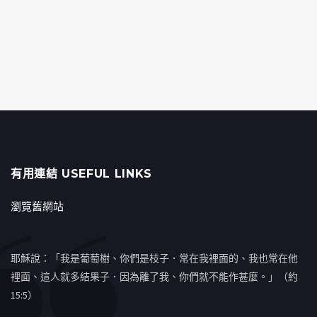
有用連結 USEFUL LINKS
瀏覽舊網站
耶穌說：「我是葡萄樹、你們是枝子．常在我裡面的、我也常在他
裡面、這人就多結果子．因為離了我、你們就不能作甚麼。」（約
15:5）