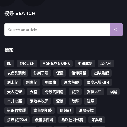
搜㝷 SEARCH
標籤
EN
ENGLISH
MONDAY MANNA
中國成語
以色列
以色列新聞
你累了嗎
保捷
信仰見證
出埃及記
利未記
創世記
劉國偉
原文解經
國度禾場KHM
天人之聲
天堂
奇妙的創造
妥拉
妥拉人生
家庭
市井心靈
張哈拿牧師
愛情
敬拜
智慧
梁永善牧師
歳首到年終
民數記
清晨妥拉
清晨妥拉2.0
漫畫事件簿
為以色列代禱
琴與爐