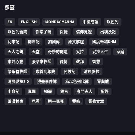
標籤
EN
ENGLISH
MONDAY MANNA
中國成語
以色列
以色列新聞
你累了嗎
保捷
信仰見證
出埃及記
利未記
創世記
劉國偉
原文解經
國度禾場KHM
天人之聲
天堂
奇妙的創造
妥拉
妥拉人生
家庭
市井心靈
張哈拿牧師
愛情
敬拜
智慧
梁永善牧師
歳首到年終
民數記
清晨妥拉
清晨妥拉2.0
漫畫事件簿
為以色列代禱
琴與爐
申命記
真理
知識
箴言
考門夫人
聖經
荒漠甘泉
見證
週一嗎哪
靈修
靈修文章