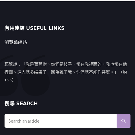
有用連結 USEFUL LINKS
瀏覽舊網站
耶穌說：「我是葡萄樹、你們是枝子．常在我裡面的、我也常在他
裡面、這人就多結果子．因為離了我、你們就不能作甚麼。」（約
15:5）
搜㝷 SEARCH