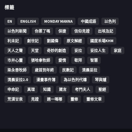
標籤
EN
ENGLISH
MONDAY MANNA
中國成語
以色列
以色列新聞
你累了嗎
保捷
信仰見證
出埃及記
利未記
創世記
劉國偉
原文解經
國度禾場KHM
天人之聲
天堂
奇妙的創造
妥拉
妥拉人生
家庭
市井心靈
張哈拿牧師
愛情
敬拜
智慧
梁永善牧師
歳首到年終
民數記
清晨妥拉
清晨妥拉2.0
漫畫事件簿
為以色列代禱
琴與爐
申命記
真理
知識
箴言
考門夫人
聖經
荒漠甘泉
見證
週一嗎哪
靈修
靈修文章