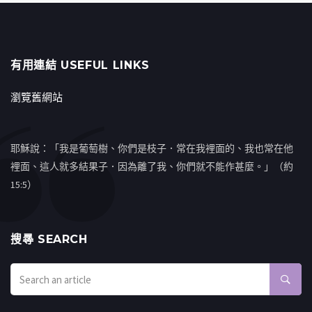
有用連結 USEFUL LINKS
瀏覽舊網站
耶穌說：「我是葡萄樹、你們是枝子．常在我裡面的、我也常在他
裡面、這人就多結果子．因為離了我、你們就不能作甚麼。」（約
15:5）
搜㝷 SEARCH