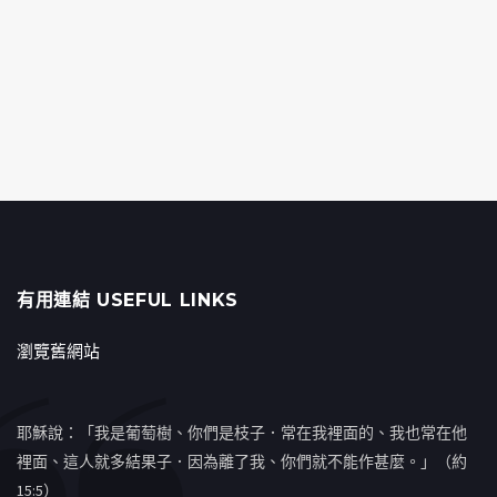
有用連結 USEFUL LINKS
瀏覽舊網站
耶穌說：「我是葡萄樹、你們是枝子．常在我裡面的、我也常在他
裡面、這人就多結果子．因為離了我、你們就不能作甚麼。」（約
15:5）