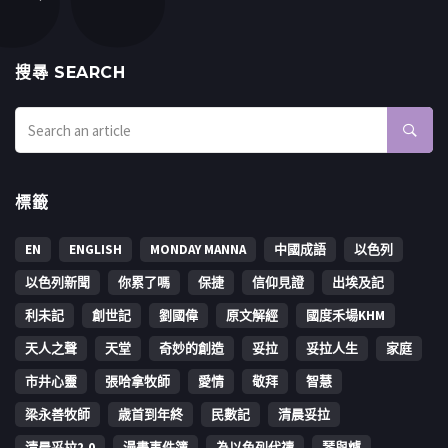
搜㝷 SEARCH
標籤
EN
ENGLISH
MONDAY MANNA
中國成語
以色列
以色列新聞
你累了嗎
保捷
信仰見證
出埃及記
利未記
創世記
劉國偉
原文解經
國度禾場KHM
天人之聲
天堂
奇妙的創造
妥拉
妥拉人生
家庭
市井心靈
張哈拿牧師
愛情
敬拜
智慧
梁永善牧師
歳首到年終
民數記
清晨妥拉
清晨妥拉2.0
漫畫事件簿
為以色列代禱
琴與爐