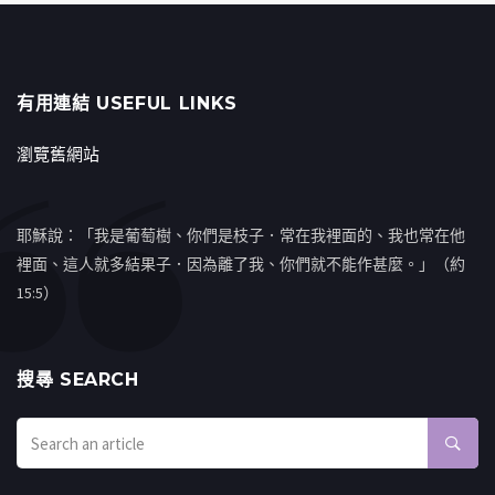
有用連結 USEFUL LINKS
瀏覽舊網站
耶穌說：「我是葡萄樹、你們是枝子．常在我裡面的、我也常在他
裡面、這人就多結果子．因為離了我、你們就不能作甚麼。」（約
15:5）
搜㝷 SEARCH