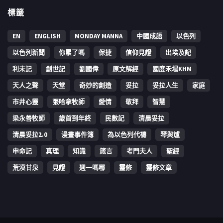
標籤
EN
ENGLISH
MONDAY MANNA
中國成語
以色列
以色列新聞
你累了嗎
保捷
信仰見證
出埃及記
利未記
創世記
劉國偉
原文解經
國度禾場KHM
天人之聲
天堂
奇妙的創造
妥拉
妥拉人生
家庭
市井心靈
張哈拿牧師
愛情
敬拜
智慧
梁永善牧師
歳首到年終
民數記
清晨妥拉
清晨妥拉2.0
漫畫事件簿
為以色列代禱
琴與爐
申命記
真理
知識
箴言
考門夫人
聖經
荒漠甘泉
見證
週一嗎哪
靈修
靈修文章