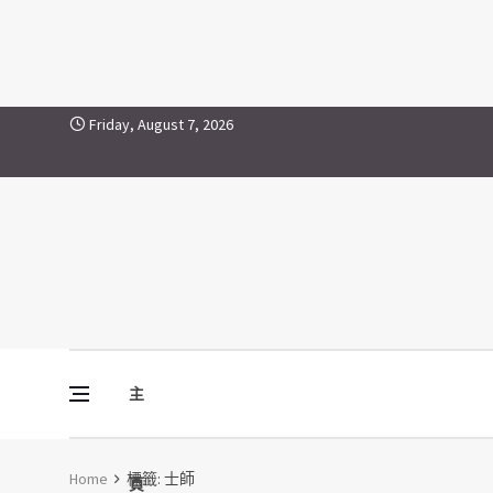
士師
Skip to content
Friday, August 7, 2026
主
Vine Media
葡萄樹傳媒
Home
標籤:
士師
頁