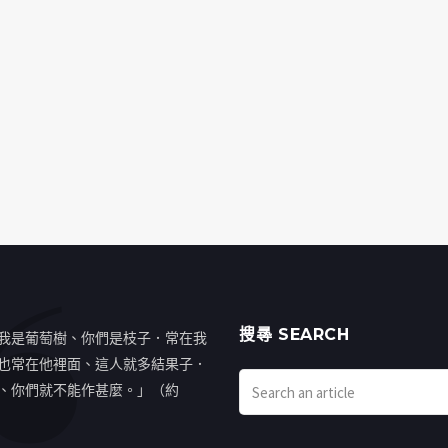
搜㝷 SEARCH
我是葡萄樹、你們是枝子．常在我
也常在他裡面、這人就多結果子．
、你們就不能作甚麼。」（約