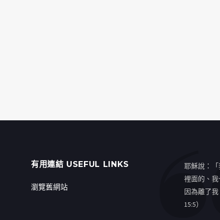
有用連結 USEFUL LINKS
耶穌說：「
裡面的、我
瀏覽舊網站
因為離了我
15:5）