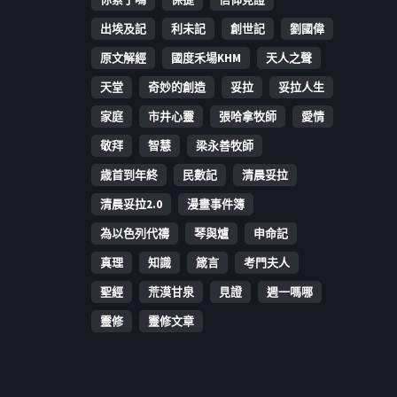
出埃及記
利未記
創世記
劉國偉
原文解經
國度禾場KHM
天人之聲
天堂
奇妙的創造
妥拉
妥拉人生
家庭
市井心靈
張哈拿牧師
愛情
敬拜
智慧
梁永善牧師
歳首到年終
民數記
清晨妥拉
清晨妥拉2.0
漫畫事件簿
為以色列代禱
琴與爐
申命記
真理
知識
箴言
考門夫人
聖經
荒漠甘泉
見證
週一嗎哪
靈修
靈修文章