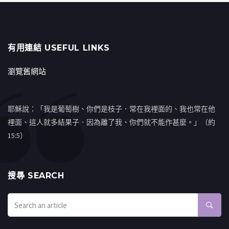
有用連結 USEFUL LINKS
瀏覽舊網站
耶穌說：「我是葡萄樹、你們是枝子．常在我裡面的、我也常在他
裡面、這人就多結果子．因為離了我、你們就不能作甚麼。」（約
15:5）
搜㝷 SEARCH