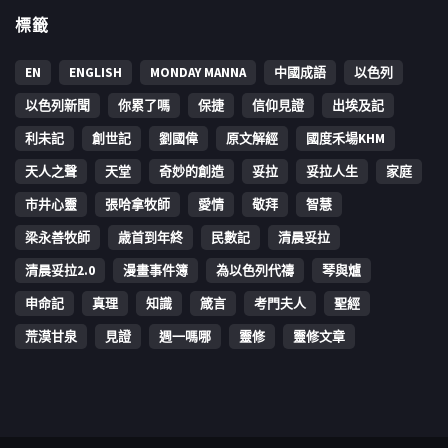
標籤
EN
ENGLISH
MONDAY MANNA
中國成語
以色列
以色列新聞
你累了嗎
保捷
信仰見證
出埃及記
利未記
創世記
劉國偉
原文解經
國度禾場KHM
天人之聲
天堂
奇妙的創造
妥拉
妥拉人生
家庭
市井心靈
張哈拿牧師
愛情
敬拜
智慧
梁永善牧師
歳首到年終
民數記
清晨妥拉
清晨妥拉2.0
漫畫事件簿
為以色列代禱
琴與爐
申命記
真理
知識
箴言
考門夫人
聖經
荒漠甘泉
見證
週一嗎哪
靈修
靈修文章