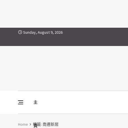
喬遷新居
Skip to content
Sunday, August 9, 2026
主
Vine Media
葡萄樹傳媒
Home
標籤:
喬遷新居
頁