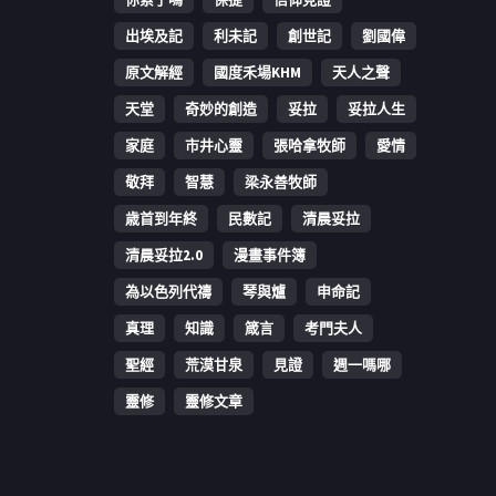
出埃及記
利未記
創世記
劉國偉
原文解經
國度禾場KHM
天人之聲
天堂
奇妙的創造
妥拉
妥拉人生
家庭
市井心靈
張哈拿牧師
愛情
敬拜
智慧
梁永善牧師
歳首到年終
民數記
清晨妥拉
清晨妥拉2.0
漫畫事件簿
為以色列代禱
琴與爐
申命記
真理
知識
箴言
考門夫人
聖經
荒漠甘泉
見證
週一嗎哪
靈修
靈修文章