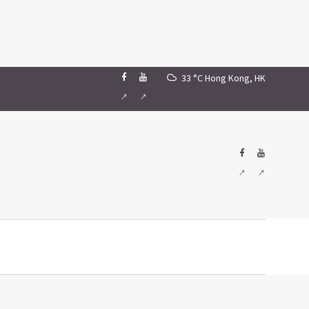
33 °C
Hong Kong, HK