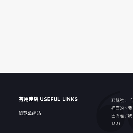
有用連結 USEFUL LINKS
耶穌說：「
裡面的、我
瀏覽舊網站
因為離了我
15:5）