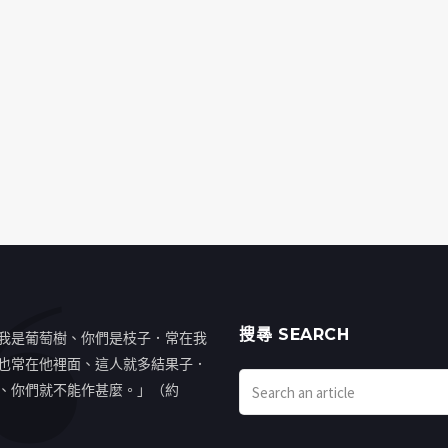
搜㝷 SEARCH
我是葡萄樹、你們是枝子．常在我
也常在他裡面、這人就多結果子．
、你們就不能作甚麼。」（約