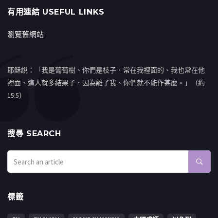
有用連結 USEFUL LINKS
瀏覽舊網站
耶穌說：「我是葡萄樹、你們是枝子．常在我裡面的、我也常在他
裡面、這人就多結果子．因為離了我、你們就不能作甚麼。」（約
15:5）
搜㝷 SEARCH
標籤