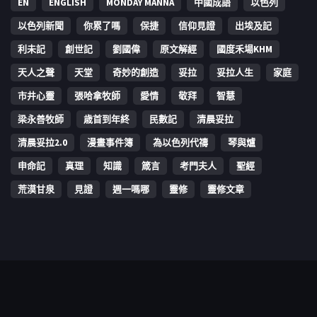
EN
ENGLISH
MONDAY MANNA
中國成語
以色列
以色列新聞
你累了嗎
保捷
信仰見證
出埃及記
利未記
創世記
劉國偉
原文解經
國度禾場KHM
天人之聲
天堂
奇妙的創造
妥拉
妥拉人生
家庭
市井心靈
張哈拿牧師
愛情
敬拜
智慧
梁永善牧師
歳首到年終
民數記
清晨妥拉
清晨妥拉2.0
漫畫事件簿
為以色列代禱
琴與爐
申命記
真理
知識
箴言
考門夫人
聖經
荒漠甘泉
見證
週一嗎哪
靈修
靈修文章