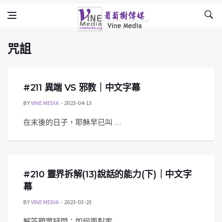
咒詛
Skip to content
Vine Media
葡萄樹傳媒
咒詛
#211 異端 VS 邪教｜中文字幕
BY
VINE MEDIA
2023-04-13
在末後的日子，耶穌早已叫 …
#210 靈界拆解(13)說話的能力(下)｜中文字
幕
BY
VINE MEDIA
2023-03-23
解答觀眾疑問：如何面對家 …