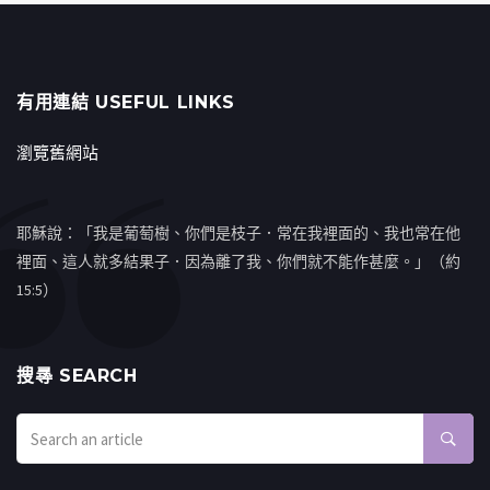
有用連結 USEFUL LINKS
瀏覽舊網站
耶穌說：「我是葡萄樹、你們是枝子．常在我裡面的、我也常在他
裡面、這人就多結果子．因為離了我、你們就不能作甚麼。」（約
15:5）
搜㝷 SEARCH