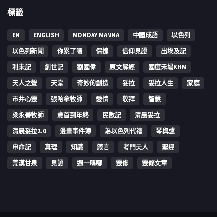
標籤
EN
ENGLISH
MONDAY MANNA
中國成語
以色列
以色列新聞
你累了嗎
保捷
信仰見證
出埃及記
利未記
創世記
劉國偉
原文解經
國度禾場KHM
天人之聲
天堂
奇妙的創造
妥拉
妥拉人生
家庭
市井心靈
張哈拿牧師
愛情
敬拜
智慧
梁永善牧師
歳首到年終
民數記
清晨妥拉
清晨妥拉2.0
漫畫事件簿
為以色列代禱
琴與爐
申命記
真理
知識
箴言
考門夫人
聖經
荒漠甘泉
見證
週一嗎哪
靈修
靈修文章