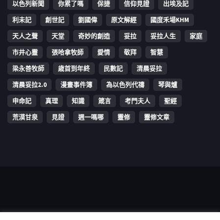
以色列新聞
你累了嗎
保捷
信仰見證
出埃及記
利未記
創世記
劉國偉
原文解經
國度禾場KHM
天人之聲
天堂
奇妙的創造
妥拉
妥拉人生
家庭
市井心靈
張哈拿牧師
愛情
敬拜
智慧
梁永善牧師
歳首到年終
民數記
清晨妥拉
清晨妥拉2.0
漫畫事件簿
為以色列代禱
琴與爐
申命記
真理
知識
箴言
考門夫人
聖經
荒漠甘泉
見證
週一嗎哪
靈修
靈修文章
Copyright © 2006-2026 The Vine Media Organization Limited. All