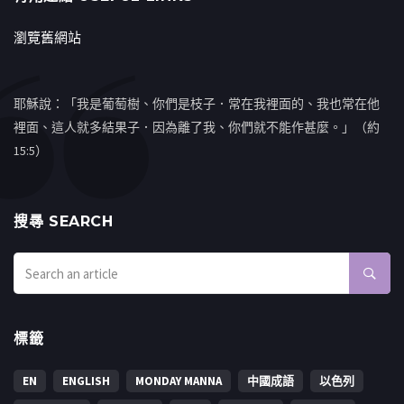
瀏覽舊網站
耶穌說：「我是葡萄樹、你們是枝子．常在我裡面的、我也常在他
裡面、這人就多結果子．因為離了我、你們就不能作甚麼。」（約
15:5）
搜㝷 SEARCH
標籤
EN
ENGLISH
MONDAY MANNA
中國成語
以色列